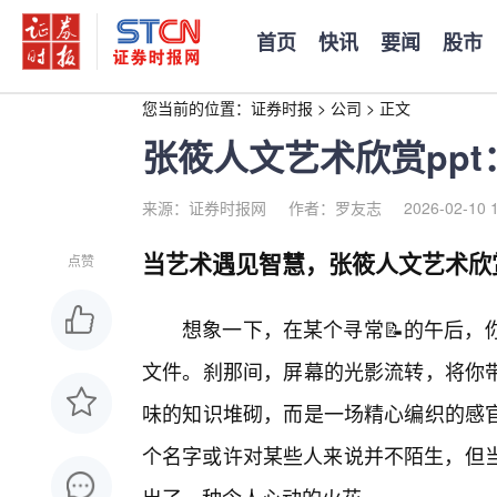
首页
快讯
要闻
股市
您当前的位置：
证券时报
>
公司
>
正文
张筱人文艺术欣赏pp
来源：证券时报网
作者：罗友志
2026-02-10 
当艺术遇见智慧，张筱人文艺术欣赏
点赞
想象一下，在某个寻常📝的午后，你
文件。刹那间，屏幕的光影流转，将你
味的知识堆砌，而是一场精心编织的感
个名字或许对某些人来说并不陌生，但当