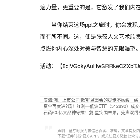
邃力量，更重要的是，它激发了我们内
当你结束这场ppt之旅时，你会发
而有所不同。这，便是张筱人文艺术欣赏
点燃你内心深处对美与智慧的无限渴望
活动：【
8cjVGdkyAuHwSRRkeCZXbTJ
皮海;洲：上市公司‘撤’销监事会的脚步不妨缓一缓 
资金再度进?场！红利—低波ETF（512890）成
石药60.亿大品种守擂！复.星突围未果，先声双线
声明：证券时报力求信息真实、准确，文章提及内
下载“证券时报”官方APP，或关注官方微信公众