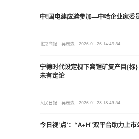
中!国电建应邀参加—中哈企业家委
北京商报
吴志森
2026-01-26 14:46:54
宁德时代设定枧下窝锂矿复产目{标
未有定论
人民日报
吴志森
2026-01-28 18:49:54
今日视‘点’：“A+H”双平台助力上