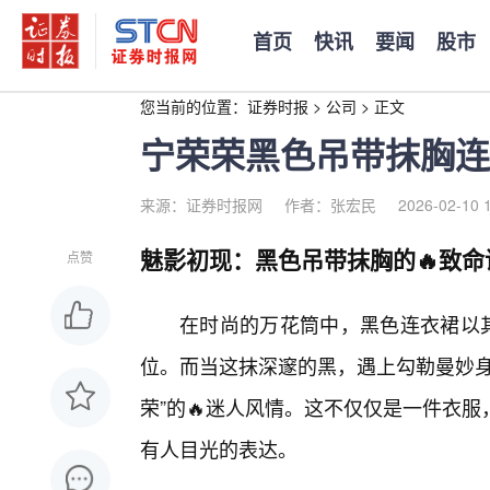
首页
快讯
要闻
股市
您当前的位置：
证券时报
>
公司
>
正文
宁荣荣黑色吊带抹胸连
来源：证券时报网
作者：张宏民
2026-02-10 
魅影初现：黑色吊带抹胸的🔥致命
点赞
在时尚的万花筒中，黑色连衣裙以
位。而当这抹深邃的黑，遇上勾勒曼妙身
荣”的🔥迷人风情。这不仅仅是一件衣
有人目光的表达。