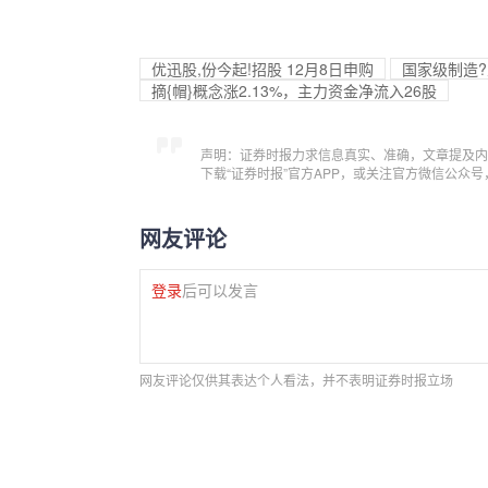
优迅股,份今起!招股 12月8日申购
国家级制造?
摘{帽}概念涨2.13%，主力资金净流入26股
声明：证券时报力求信息真实、准确，文章提及内
下载“证券时报”官方APP，或关注官方微信公众
网友评论
登录
后可以发言
网友评论仅供其表达个人看法，并不表明证券时报立场