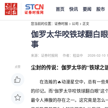
首页
快讯
要闻
股市
您当前的位置：
证券时报
>
公司
>
正文
伽罗太华咬铁球翻白眼
事
来源：证券时报网
作者：程益中
2026-02-10 
尘封的传说：伽罗太华的“铁球之谜
点赞
在浩瀚的🔥动漫星空中，总有一些
的印记。而“伽罗太华咬铁球翻白眼”这
最令人捧腹的存在之一。这究竟是怎么