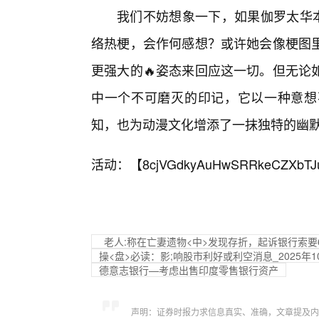
我们不妨想象一下，如果伽罗太华本
络热梗，会作何感想？或许她会像梗图
更强大的🔥姿态来回应这一切。但无论
中一个不可磨灭的印记，它以一种意想
知，也为动漫文化增添了一抹独特的幽
活动：【
8cjVGdkyAuHwSRRkeCZXbTJ
老人:称在亡妻遗物<中>发现存折，起诉银行索要
操<盘>必读：影;响股市利好或利空消息_2025年1
德意志银行—考虑出售印度零售银行资产
声明：证券时报力求信息真实、准确，文章提及内